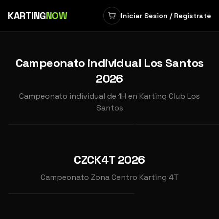
KARTING
NOW
Iniciar Sesion / Registrate
‹
›
Campeonato individual Los Santos
2026
INDIVIDUAL
INDIVIDUAL
CAMPEONATO INDIVIDUAL
CAMPEONATO INDIV
Campeonato individual de 1H en Karting Club Los
2026 CARRERA 6
2026 CARRERA 7
Santos
📍
Karting Club Los Santos
📍
Karting Club Los Sa
OCT
NOV
11
15
INDIVIDUAL
CAMPEONATO ZONA CENTRO
CZCK4T 2026
DE KARTING 4 TIEMPOS
2026
2026
Campeonato Zona Centro Karting 4T
2026 GP8
📍
Karting Cabanillas
SEP