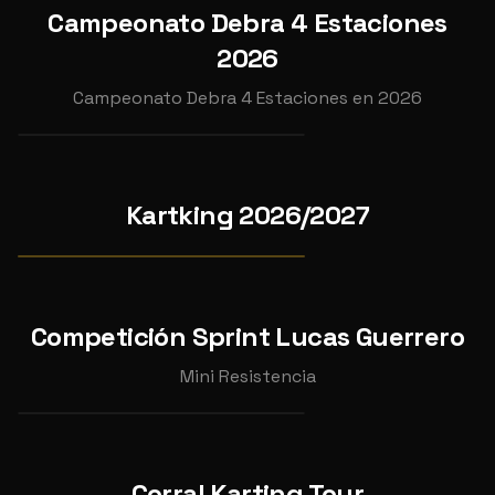
5
Campeonato Debra 4 Estaciones
INDIVIDUAL
2026
CAMPEONATO DEBRA 4
2026
ESTACIONES 2026 GP4
Campeonato Debra 4 Estaciones en 2026
📍
Karting Cabanillas
OCT
25
CAMPEONATO COMPLETO
KARTKING4T 26/27
Kartking 2026/2027
2026
Ver pruebas →
CAMPEONATO
INDIVIDUAL
Competición Sprint Lucas Guerrero
SPRINT LUCAS GUERRERO
Mini Resistencia
📍
Kartódromo Internacional Lucas Guerrero
AGO
20
Corral Karting Tour
INDIVIDUAL