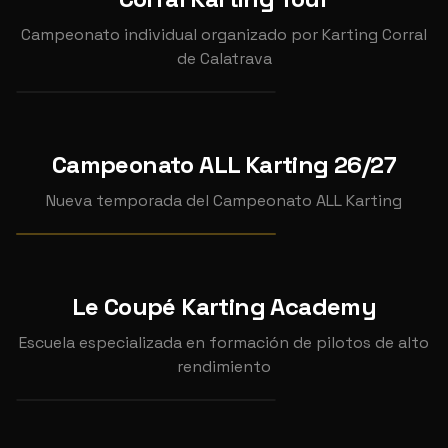
CORRAL KARTING TOUR
2026
Campeonato individual organizado por Karting Corral
(SEPTIEMBRE)
de Calatrava
📍
Karting Corral de Calatrava
SEP
18
Campeonato ALL Karting 26/27
CAMPEONATO ALL KARTING
2026
26/27
Nueva temporada del Campeonato ALL Karting
Ver pruebas →
CAMPEONATO
Le Coupé Karting Academy
CLASE
Escuela especializada en formación de pilotos de alto
CLASES DE KART
rendimiento
📍
Le Coupé Karting Academy
DIC
INDIVIDUAL
INDIVIDUAL