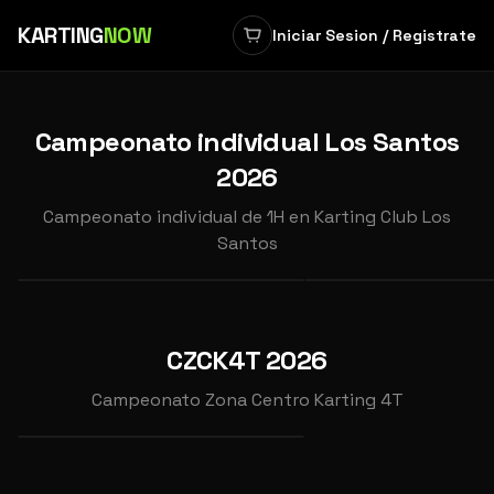
KARTING
NOW
Iniciar Sesion / Registrate
‹
›
Campeonato individual Los Santos
2026
INDIVIDUAL
INDIVIDUAL
CAMPEONATO INDIVIDUAL
CAMPEONATO INDIV
Campeonato individual de 1H en Karting Club Los
2026 CARRERA 6
2026 CARRERA 7
Santos
📍
Karting Club Los Santos
📍
Karting Club Los Sa
OCT
NOV
11
15
INDIVIDUAL
CAMPEONATO ZONA CENTRO
CZCK4T 2026
DE KARTING 4 TIEMPOS
2026
2026
Campeonato Zona Centro Karting 4T
2026 GP8
📍
Karting Cabanillas
SEP