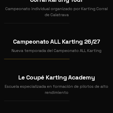
CORRAL KARTING TOUR
2026
Campeonato individual organizado por Karting Corral
(SEPTIEMBRE)
de Calatrava
📍
Karting Corral de Calatrava
SEP
18
Campeonato ALL Karting 26/27
CAMPEONATO ALL KARTING
2026
26/27
Nueva temporada del Campeonato ALL Karting
Ver pruebas →
CAMPEONATO
Le Coupé Karting Academy
CLASE
Escuela especializada en formación de pilotos de alto
CLASES DE KART
rendimiento
📍
Le Coupé Karting Academy
DIC
INDIVIDUAL
INDIVIDUAL