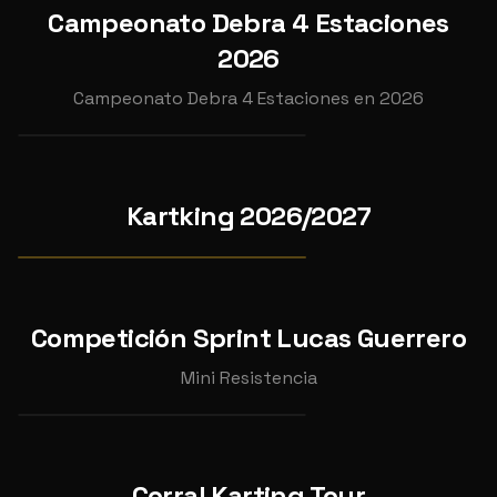
5
Campeonato Debra 4 Estaciones
INDIVIDUAL
2026
CAMPEONATO DEBRA 4
2026
ESTACIONES 2026 GP4
Campeonato Debra 4 Estaciones en 2026
📍
Karting Cabanillas
OCT
25
CAMPEONATO COMPLETO
KARTKING4T 26/27
Kartking 2026/2027
2026
Ver pruebas →
CAMPEONATO
INDIVIDUAL
Competición Sprint Lucas Guerrero
SPRINT LUCAS GUERRERO
Mini Resistencia
📍
Kartódromo Internacional Lucas Guerrero
AGO
20
Corral Karting Tour
INDIVIDUAL