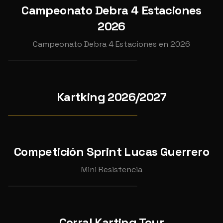
5
Campeonato Debra 4 Estaciones
INDIVIDUAL
2026
CAMPEONATO DEBRA 4
2026
ESTACIONES 2026 GP4
Campeonato Debra 4 Estaciones en 2026
📍
Karting Cabanillas
OCT
25
CAMPEONATO COMPLETO
KARTKING4T 26/27
Kartking 2026/2027
2026
Ver pruebas →
CAMPEONATO
INDIVIDUAL
Competición Sprint Lucas Guerrero
SPRINT LUCAS GUERRERO
Mini Resistencia
📍
Kartódromo Internacional Lucas Guerrero
AGO
20
Corral Karting Tour
INDIVIDUAL