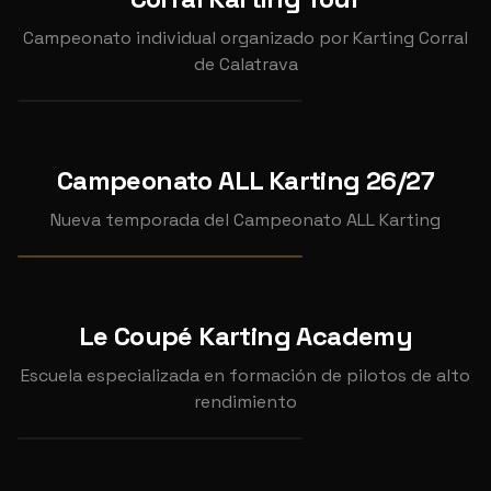
CORRAL KARTING TOUR
2026
Campeonato individual organizado por Karting Corral
(SEPTIEMBRE)
de Calatrava
📍
Karting Corral de Calatrava
SEP
18
Campeonato ALL Karting 26/27
CAMPEONATO ALL KARTING
2026
26/27
Nueva temporada del Campeonato ALL Karting
Ver pruebas →
CAMPEONATO
Le Coupé Karting Academy
CLASE
Escuela especializada en formación de pilotos de alto
CLASES DE KART
rendimiento
📍
Le Coupé Karting Academy
DIC
INDIVIDUAL
INDIVIDUAL