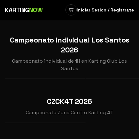
KARTING
NOW
Iniciar Sesion / Registrate
‹
›
Campeonato individual Los Santos
2026
INDIVIDUAL
INDIVIDUAL
CAMPEONATO INDIVIDUAL
CAMPEONATO INDIV
Campeonato individual de 1H en Karting Club Los
2026 CARRERA 6
2026 CARRERA 7
Santos
📍
Karting Club Los Santos
📍
Karting Club Los Sa
OCT
NOV
11
15
INDIVIDUAL
CAMPEONATO ZONA CENTRO
CZCK4T 2026
DE KARTING 4 TIEMPOS
2026
2026
Campeonato Zona Centro Karting 4T
2026 GP8
📍
Karting Cabanillas
SEP